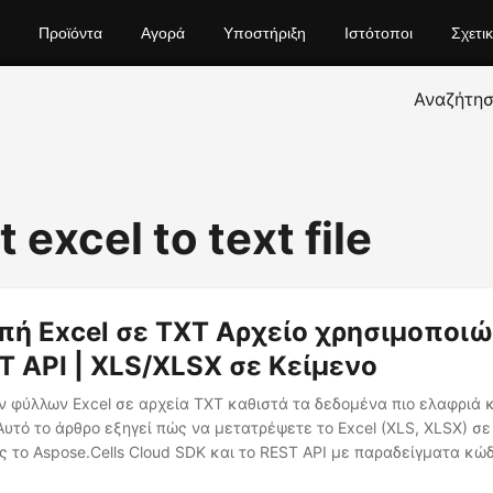
Προϊόντα
Αγορά
Υποστήριξη
Ιστότοποι
Σχετι
Αναζήτη
 excel to text file
ή Excel σε TXT Αρχείο χρησιμοποι
T API | XLS/XLSX σε Κείμενο
ν φύλλων Excel σε αρχεία TXT καθιστά τα δεδομένα πιο ελαφριά 
 Αυτό το άρθρο εξηγεί πώς να μετατρέψετε το Excel (XLS, XLSX) σ
 το Aspose.Cells Cloud SDK και το REST API με παραδείγματα κώ