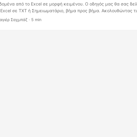
ομένα από το Excel σε μορφή κειμένου. Ο οδηγός μας θα σας δεί
Excel σε TXT ή Σημειωματάριο, βήμα προς βήμα. Ακολουθώντας τι
ατρέψετε τα δεδομένα σας Excel σε αρχείο κειμένου (.txt) μέσα σ
αγιέρ Σαχμπάζ · 5 min
α και μάθετε πώς να μετατρέπετε εύκολα αρχεία Excel σε Κείμε