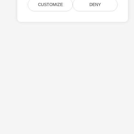
CUSTOMIZE
DENY
Τιμολόγηση
Αμειβόμενη Στήριξη
Σχετικά Με