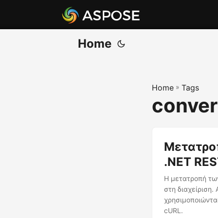
Home
Home
»
Tags
convert
Μετατροπ
.NET RES
Η μετατροπή τω
στη διαχείριση.
χρησιμοποιώντας
cURL.