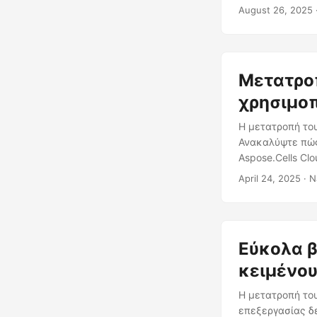
August 26, 2025
Μετατροπ
χρησιμοπ
Η μετατροπή του
Ανακαλύψτε πώς 
Aspose.Cells Cl
April 24, 2025
· N
Εύκολα β
κειμένου 
Η μετατροπή του 
επεξεργασίας δε