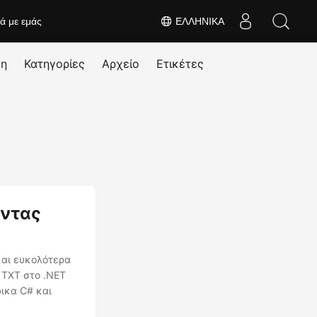
κά με εμάς
ΕΛΛΗΝΙΚΆ
ση
Κατηγορίες
Αρχείο
Ετικέτες
ώντας
και ευκολότερα
ε TXT στο .NET
δικα C# και