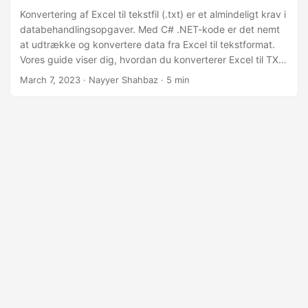
Konvertering af Excel til tekstfil (.txt) er et almindeligt krav i
databehandlingsopgaver. Med C# .NET-kode er det nemt
at udtrække og konvertere data fra Excel til tekstformat.
Vores guide viser dig, hvordan du konverterer Excel til TXT
eller Notesblok, trin-for-trin. Ved at følge vores instruktioner
March 7, 2023
· Nayyer Shahbaz · 5 min
kan du omdanne dine Excel-data til en tekstfil (.txt) på få
minutter. Kom i gang i dag og lær, hvordan du nemt
konverterer Excel-filer til tekst.