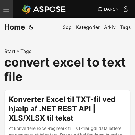
DANSK
S
k
Home
i
Søg
Kategorier
Arkiv
Tags
f
t
Start
»
Tags
n
convert excel to text
a
v
file
i
g
a
Konverter Excel til TXT-fil ved
t
hjælp af .NET REST API |
i
XLS/XLSX til tekst
o
n
At konvertere Excel-regneark til TXT-filer gør data lettere
og nemmere at håndtere. Denne artikel forklarer, hvordan