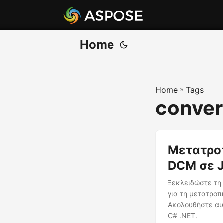
Home
Home
»
Tags
conver
Μετατροπ
DCM σε 
Ξεκλειδώστε τη
για τη μετατρο
Ακολουθήστε αυ
C# .NET.