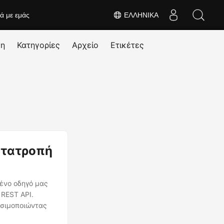
κά με εμάς
ΕΛΛΗΝΙΚΆ
ση
Κατηγορίες
Αρχείο
Ετικέτες
ετατροπή
ένο οδηγό μας
REST API.
ησιμοποιώντας