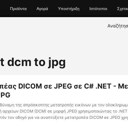
Προϊόντα
Αγορά
Υποστήριξη
Ιστότοποι
Σχετι
Αναζήτη
t dcm to jpg
έας DICOM σε JPEG σε C# .NET - Μ
JPG
 δύναμη της απρόσκοπτης μετατροπής εικόνων με τον ολοκληρωμ
πή αρχείων DICOM (DCM) σε μορφή JPEG χρησιμοποιώντας το .NET 
τόν τον οδηγό για να αναπτύξετε μετατροπέα DICOM σε JPEG χρ