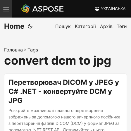
УКРАЇНСЬКА
T
o
Home
g
Пошук
Категорії
Архів
Теги
g
l
Головна
»
Tags
e
convert dcm to jpg
n
a
v
Перетворювач DICOM у JPEG у
i
C# .NET - конвертуйте DCM у
g
JPG
a
t
Розкрийте можливості плавного перетворення
i
зображень за допомогою нашого вичерпного посібника
з перетворення файлів DICOM (DCM) у формат JPEG за
o
допомогою .NET REST API. Дотримуйтесь цього