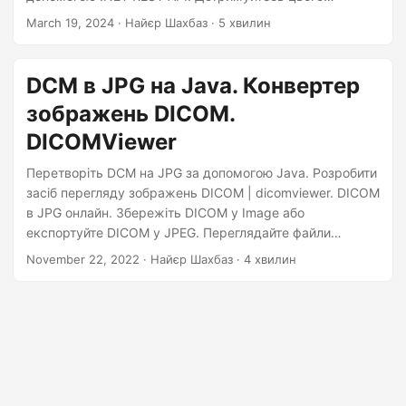
n
посібника, щоб розробити конвертер DICOM у JPEG за
March 19, 2024
· Найєр Шахбаз · 5 хвилин
допомогою C# .NET.
DCM в JPG на Java. Конвертер
зображень DICOM.
DICOMViewer
Перетворіть DCM на JPG за допомогою Java. Розробити
засіб перегляду зображень DICOM | dicomviewer. DICOM
в JPG онлайн. Збережіть DICOM у Image або
експортуйте DICOM у JPEG. Переглядайте файли
DICOM, перетворюючи DCM на JPEG за допомогою Java
November 22, 2022
· Найєр Шахбаз · 4 хвилин
Cloud SDK