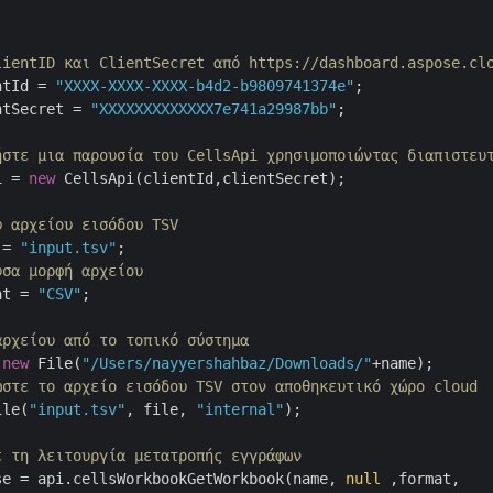
lientID και ClientSecret από https://dashboard.aspose.cl
ntId = 
"XXXX-XXXX-XXXX-b4d2-b9809741374e"
;

ntSecret = 
"XXXXXXXXXXXXX7e741a29987bb"
;

ήστε μια παρουσία του CellsApi χρησιμοποιώντας διαπιστευ
i = 
new
 CellsApi(clientId,clientSecret);

υ αρχείου εισόδου TSV
 = 
"input.tsv"
;

υσα μορφή αρχείου
at = 
"CSV"
;

αρχείου από το τοπικό σύστημα
 
new
 File(
"/Users/nayyershahbaz/Downloads/"
+name);	

ώστε το αρχείο εισόδου TSV στον αποθηκευτικό χώρο cloud
ile(
"input.tsv"
, file, 
"internal"
);

ε τη λειτουργία μετατροπής εγγράφων
se = api.cellsWorkbookGetWorkbook(name, 
null
 ,format, 
