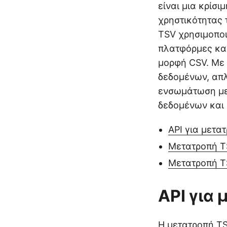
είναι μια κρίσι
χρηστικότητας 
TSV χρησιμοποι
πλατφόρμες και
μορφή CSV. Με 
δεδομένων, απλ
ενσωμάτωση με
δεδομένων και 
API για μετα
Μετατροπή T
Μετατροπή T
API για
Η μετατροπή TS