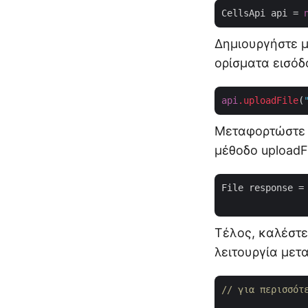
CellsApi api = 
Δημιουργήστε μ
ορίσματα εισόδ
api
.uploadFile
(
Μεταφορτώστε 
μέθοδο uploadFi
File response =
Τέλος, καλέστε
λειτουργία μετ
// για περισσότ