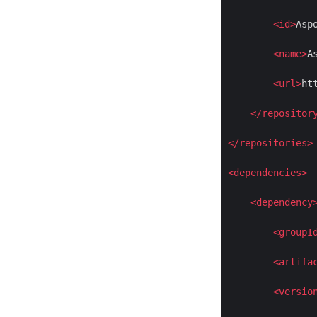
<
id
>
Asp
<
name
>
A
<
url
>
ht
</
repositor
</
repositories
>
<
dependencies
>
<
dependency
<
groupI
<
artifa
<
versio