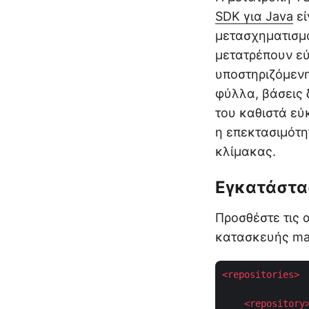
SDK για Java
εί
μετασχηματισμο
μετατρέπουν εύ
υποστηριζόμενη
φύλλα, βάσεις 
του καθιστά εύ
η επεκτασιμότη
κλίμακας.
Εγκατάστα
Προσθέστε τις 
κατασκευής ma
<
repositories
>
<
repository