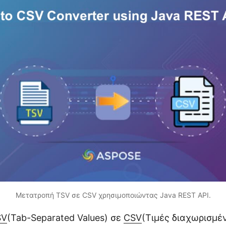
Μετατροπή TSV σε CSV χρησιμοποιώντας Java REST API.
SV
(Tab-Separated Values) σε
CSV
(Τιμές διαχωρισμέ