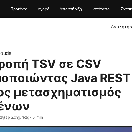
Προϊόντα
Αγορά
Υποστήριξη
Ιστότοποι
Σχετι
Αναζήτη
louds
ροπή TSV σε CSV
οποιώντας Java REST 
ος μετασχηματισμός
ένων
αγιέρ Σαχμπάζ · 5 min