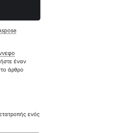
Aspose
ννεφο
γήστε έναν
στο άρθρο
μετατροπής ενός