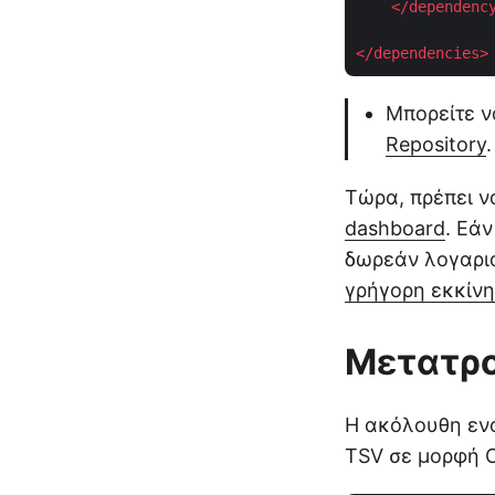
</
dependenc
</
dependencies
>
Μπορείτε ν
Repository
.
Τώρα, πρέπει ν
dashboard
. Εά
δωρεάν λογαρια
γρήγορη εκκίν
Μετατρο
Η ακόλουθη ενό
TSV σε μορφή 