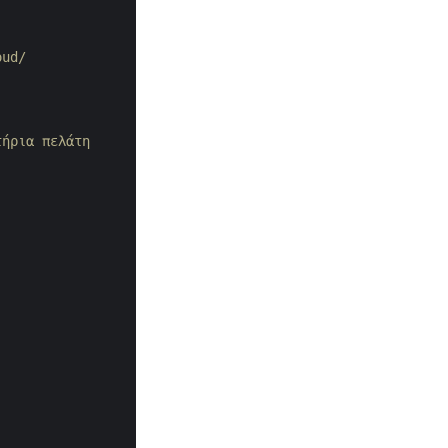
oud/
τήρια πελάτη