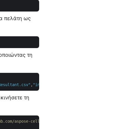
ια πελάτη ως
οποιώντας τη
Resultant.csv"
,
"internal"
, 
null
εκινήσετε τη
ub.com/aspose-cells-cloud/aspose-cells-cloud-java