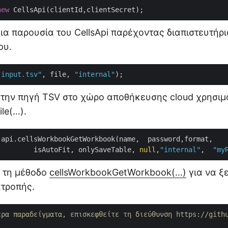
new
ια παρουσία του CellsApi παρέχοντας διαπιστευτήρ
ου.
"input.tsv"
, file, 
"internal"
την πηγή TSV στο χώρο αποθήκευσης cloud χρησιμ
le(…).
 api.cellsWorkbookGetWorkbook(name,  password,format, 

			isAutoFit, onlySaveTable, 
null
,
"internal"
,  
"my
 τη μέθοδο
cellsWorkbookGetWorkbook(…)
για να ξ
ατροπής.
ερα παραδείγματα, επισκεφθείτε τη διεύθυνση https://gith