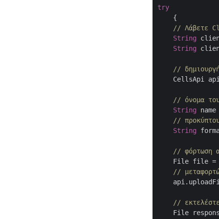
try
    {

// Λάβετε C
String
 clie
String
 clie
// δημιουργ
    CellsApi ap
// όνομα το
String
 name
// προκύπτο
String
 form
// φόρτωση 
    File file =
// μεταφορτ
    api.uploadF
// εκτελέστ
    File respon