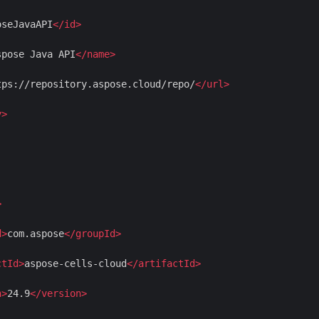
oseJavaAPI
</
id
>
spose Java API
</
name
>
tps://repository.aspose.cloud/repo/
</
url
>
y
>
>
d
>
com.aspose
</
groupId
>
ctId
>
aspose-cells-cloud
</
artifactId
>
n
>
24.9
</
version
>