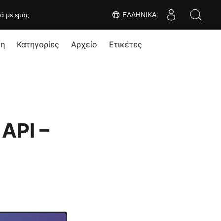
κά με εμάς
ΕΛΛΗΝΙΚΆ
ση
Κατηγορίες
Αρχείο
Ετικέτες
API –