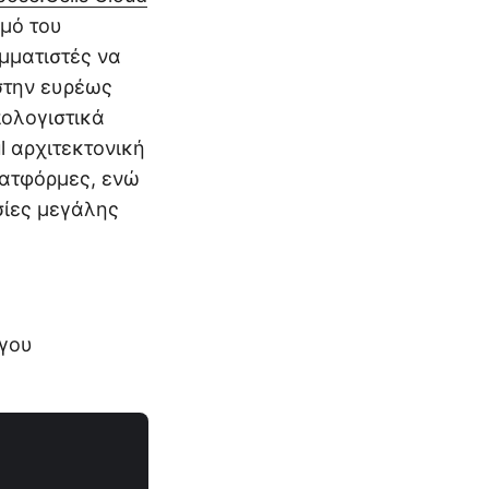
σμό του
μματιστές να
στην ευρέως
πολογιστικά
l αρχιτεκτονική
λατφόρμες, ενώ
σίες μεγάλης
ργου