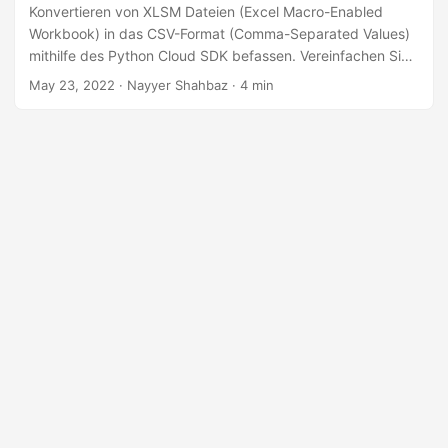
a
Konvertieren von XLSM Dateien (Excel Macro-Enabled
l
Workbook) in das CSV-Format (Comma-Separated Values)
mithilfe des Python Cloud SDK befassen. Vereinfachen Sie
t
Datenverarbeitungsaufgaben, indem Sie Excel in Python in
May 23, 2022
· Nayyer Shahbaz · 4 min
e
CSV konvertieren.
n