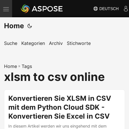
DEUTSCH
N
a
Home
v
i
g
Suche
Kategorien
Archiv
Stichworte
a
t
Home
i
»
Tags
xlsm to csv online
o
n
u
Konvertieren Sie XLSM in CSV
m
mit dem Python Cloud SDK -
s
c
Konvertieren Sie Excel in CSV
h
In diesem Artikel werden wir uns eingehend mit dem