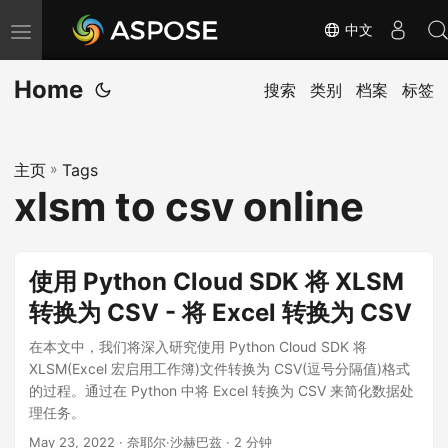
中文
切
换
Home
导
搜索
类别
档案
标签
航
主页
»
Tags
xlsm to csv online
使用 Python Cloud SDK 将 XLSM
转换为 CSV - 将 Excel 转换为 CSV
在本文中，我们将深入研究使用 Python Cloud SDK 将
XLSM(Excel 宏启用工作簿)文件转换为 CSV(逗号分隔值)格式
的过程。通过在 Python 中将 Excel 转换为 CSV 来简化数据处
理任务。
May 23, 2022
· 奈耶尔·沙赫巴兹 · 2 分钟