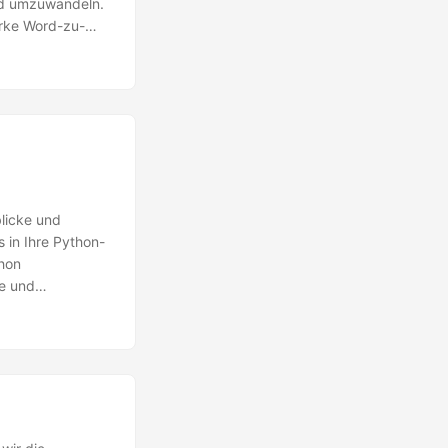
ld umzuwandeln.
arke Word-zu-
blicke und
 in Ihre Python-
thon
ge und