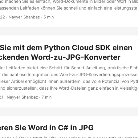
 machen Sie es einfach, Word-Dokumente in Bilder oder Wort in Bi
ssenden Leitfaden können Sie schnell und einfach eine leistungsst
ungslösung in Ihrer Java-Anwendung implementieren.
022
· Nayyer Shahbaz · 5 min
 Sie mit dem Python Cloud SDK einen
ckenden Word-zu-JPG-Konverter
 Leitfaden bietet eine Schritt-für-Schritt-Anleitung, praktische Ein
r die nahtlose Integration des Word-zu-JPG-Konvertierungsprozesses
ser Artikel ermöglicht Ihnen außerdem, das volle Potenzial von Py
d sicherzustellen, dass Ihre Word-Dateien ganz einfach in vielseiti
are JPG-Bilder umgewandelt werden.
21
· Nayyer Shahbaz · 7 min
ren Sie Word in C# in JPG