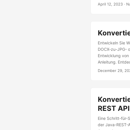
und Cloud SDK in
April 12, 2023
· N
Konvertierung zu
Konverti
Entwickeln Sie W
DOCX-zu-JPG- ode
Entwicklung von
Anleitung. Entde
December 29, 20
Konverti
REST API
Eine Schritt-für
der Java-REST-AP