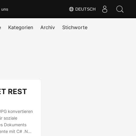
 uns
DEUTSCH
e
Kategorien
Archiv
Stichworte
NET REST
 JPG konvertieren
r soziale
nes Dokuments
ente mit C# .NET