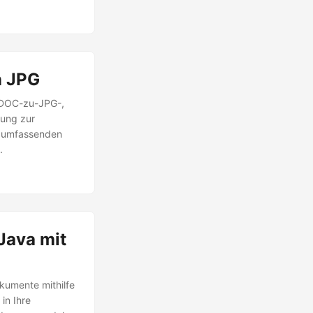
diese
n JPG
e DOC-zu-JPG-,
tung zur
r umfassenden
.
Java mit
kumente mithilfe
in Ihre