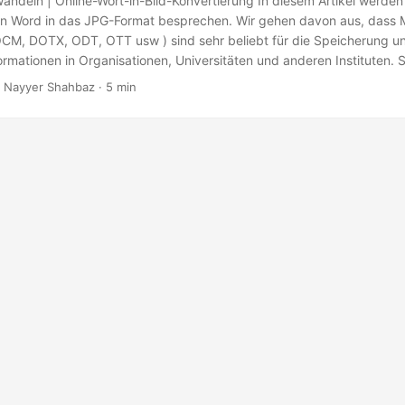
ndeln | Online-Wort-in-Bild-Konvertierung In diesem Artikel werden 
on Word in das JPG-Format besprechen. Wir gehen davon aus, dass
M, DOTX, ODT, OTT usw ) sind sehr beliebt für die Speicherung 
rmationen in Organisationen, Universitäten und anderen Instituten. 
d Gestalten von Visitenkarten, Broschüren, neuen Briefen und vielen 
 Nayyer Shahbaz · 5 min
selbst um sie anzuzeigen, benötigen wir spezielle Software, sodass 
 Rasterbilder (JPG) eine praktikable Lösung sein kann.