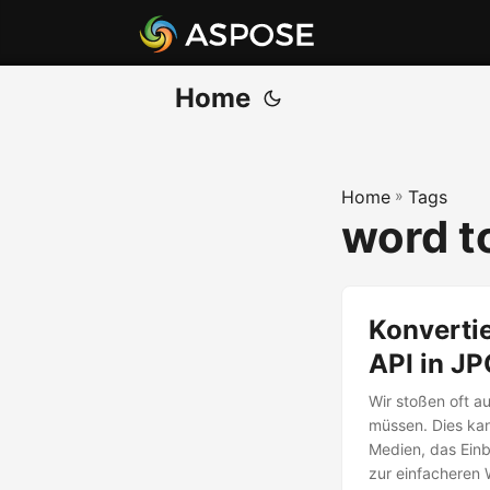
Home
Home
»
Tags
word t
Konverti
API in JP
Wir stoßen oft a
müssen. Dies kann
Medien, das Einb
zur einfacheren 