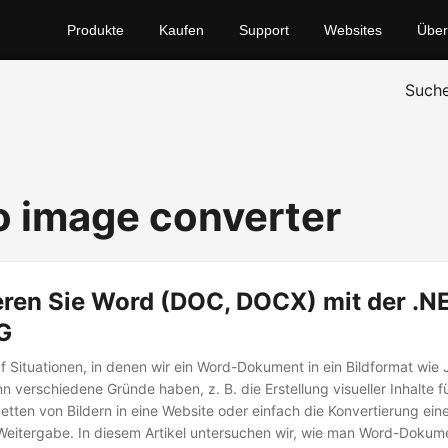
Produkte
Kaufen
Support
Websites
Über
Such
o image converter
eren Sie Word (DOC, DOCX) mit der .
G
uf Situationen, in denen wir ein Word-Dokument in ein Bildformat wie
 verschiedene Gründe haben, z. B. die Erstellung visueller Inhalte fü
etten von Bildern in eine Website oder einfach die Konvertierung ei
Weitergabe. In diesem Artikel untersuchen wir, wie man Word-Dokum