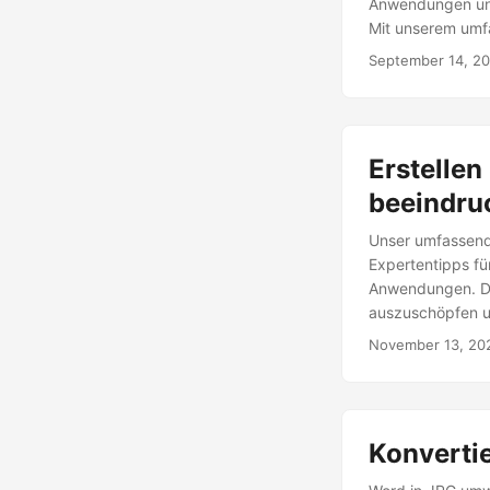
Anwendungen und
Mit unserem umfa
TIFF-Konvertier
September 14, 2
Erstellen
beeindru
Unser umfassender
Expertentipps fü
Anwendungen. Die
auszuschöpfen un
gemeinsam nutzb
November 13, 20
Konvertie