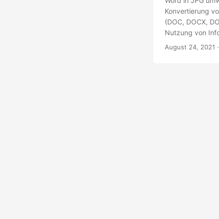
Word in JPG umwa
Konvertierung v
(DOC, DOCX, DOC
Nutzung von Info
zum Erstellen un
August 24, 2021
·
verwendet. Aber 
Konvertierung in