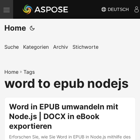
DEUTSCH
N
a
Home
v
i
g
Suche
Kategorien
Archiv
Stichworte
a
t
Home
i
»
Tags
word to epub nodejs
o
n
u
Word in EPUB umwandeln mit
m
Node.js | DOCX in eBook
s
c
exportieren
h
Erforschen Sie, wie Sie Word in EPUB in Node.js mithilfe des