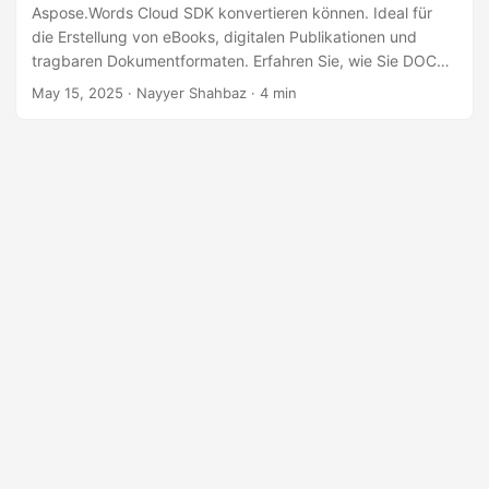
a
Aspose.Words Cloud SDK konvertieren können. Ideal für
l
die Erstellung von eBooks, digitalen Publikationen und
tragbaren Dokumentformaten. Erfahren Sie, wie Sie DOCX
t
in EPUB mit der Node.js API konvertieren können.
May 15, 2025
· Nayyer Shahbaz · 4 min
e
n