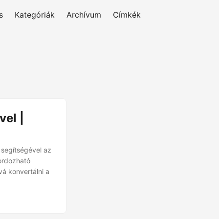
s
Kategóriák
Archívum
Címkék
vel |
segítségével az
hordozható
 konvertálni a