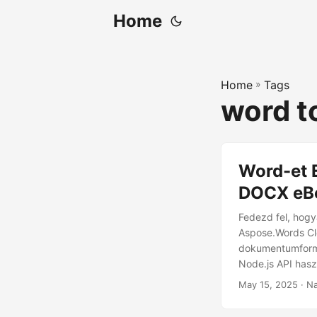
Home
Home
»
Tags
word t
Word-et E
DOCX eBo
Fedezd fel, hog
Aspose.Words Clo
dokumentumformá
Node.js API hasz
May 15, 2025
· Na