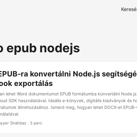
Keresé
o epub nodejs
PUB-ra konvertálni Node.js segítségé
ok exportálás
yan lehet Word dokumentumot EPUB formátumba konvertálni Node.js 
ud SDK használatával. Ideális e-könyvek, digitális kiadványok és 
tumok létrehozásához. Ismerd meg, hogyan lehet DOCX-et EPUB-vá
nálatával.
yyer Shahbaz · 3 perc