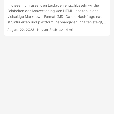
a
In diesem umfassenden Leitfaden entschlüsseln wir die
l
Feinheiten der Konvertierung von HTML-Inhalten in das
t
vielseitige Markdown-Format (MD).Da die Nachfrage nach
strukturierten und plattformunabhängigen Inhalten steigt,
e
ist die Fähigkeit zum nahtlosen Übergang von HTML zu
n
August 22, 2023
· Nayyer Shahbaz · 4 min
Markdown von unschätzbarem Wert. Erkunden Sie den
schrittweisen Prozess der Konvertierung von „HTML zu
Markdown“ mithilfe der .NET REST API und stellen Sie
sicher, dass Ihre Inhalte ihre Essenz behalten und sich
gleichzeitig an die optimierte Struktur von Markdown
anpassen.