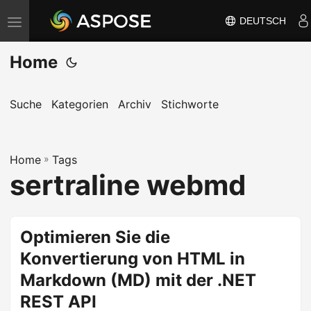
DEUTSCH
N
a
Home
v
i
g
Suche
Kategorien
Archiv
Stichworte
a
t
Home
i
»
Tags
sertraline webmd
o
n
u
Optimieren Sie die
m
Konvertierung von HTML in
s
c
Markdown (MD) mit der .NET
h
REST API