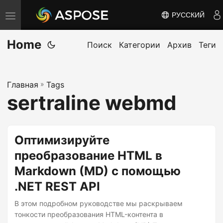
РУССКИЙ
П
е
Home
р
Поиск
Категории
Архив
Теги
е
к
Главная
»
Tags
л
sertraline webmd
ю
ч
и
Оптимизируйте
т
преобразование HTML в
ь
Markdown (MD) с помощью
н
а
.NET REST API
в
В этом подробном руководстве мы раскрываем
и
тонкости преобразования HTML-контента в