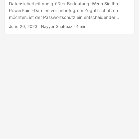
a
Datensicherheit von größter Bedeutung. Wenn Sie Ihre
l
PowerPoint-Dateien vor unbefugtem Zugriff schützen
möchten, ist der Passwortschutz ein entscheidender
t
Schritt. In diesem Artikel erfahren Sie, wie Sie PowerPoint-
June 20, 2023
· Nayyer Shahbaz · 4 min
e
Präsentationen mithilfe der .NET-REST-API mit einem
n
Passwort schützen.