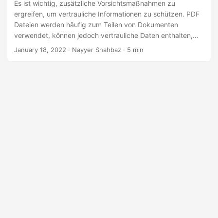
a
Es ist wichtig, zusätzliche Vorsichtsmaßnahmen zu
ergreifen, um vertrauliche Informationen zu schützen. PDF
l
Dateien werden häufig zum Teilen von Dokumenten
t
verwendet, können jedoch vertrauliche Daten enthalten,
e
die nicht an unbefugte Personen weitergegeben werden
January 18, 2022
· Nayyer Shahbaz · 5 min
n
sollten. Beim Redigieren einer PDF-Datei werden
vertrauliche Informationen aus einem Dokument entfernt
oder geschwärzt. In diesem Blogbeitrag bieten wir eine
umfassende Anleitung zum Redigieren von PDF Dateien mit
Python.