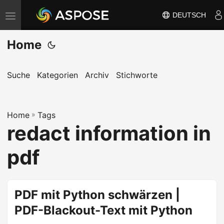
DEUTSCH
N
a
Home
v
i
g
Suche
Kategorien
Archiv
Stichworte
a
t
Home
i
»
Tags
redact information in
o
n
pdf
u
m
s
PDF mit Python schwärzen |
c
PDF-Blackout-Text mit Python
h