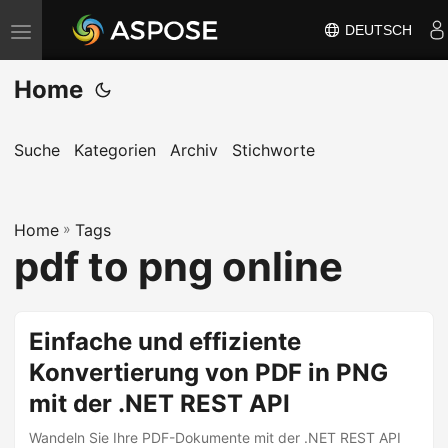
DEUTSCH
N
a
Home
v
i
g
Suche
Kategorien
Archiv
Stichworte
a
t
Home
i
»
Tags
pdf to png online
o
n
u
Einfache und effiziente
m
Konvertierung von PDF in PNG
s
c
mit der .NET REST API
h
Wandeln Sie Ihre PDF-Dokumente mit der .NET REST API