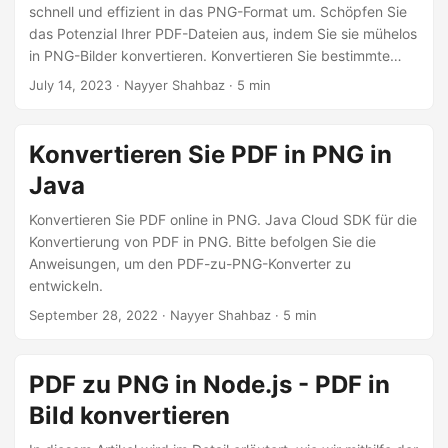
a
schnell und effizient in das PNG-Format um. Schöpfen Sie
l
das Potenzial Ihrer PDF-Dateien aus, indem Sie sie mühelos
in PNG-Bilder konvertieren. Konvertieren Sie bestimmte
t
oder alle PDF-Seiten in hochwertige Bilder für eine einfache
July 14, 2023
· Nayyer Shahbaz · 5 min
e
Zusammenarbeit und Anzeigefunktionen. Implementieren
n
Sie eine nahtlose Konvertierungslösung mithilfe der .NET
REST API. Entdecken Sie die Vorteile der Konvertierung von
Konvertieren Sie PDF in PNG in
PDF in PNG, einschließlich Vielseitigkeit, Kompatibilität und
Java
hervorragende Bildqualität.
Konvertieren Sie PDF online in PNG. Java Cloud SDK für die
Konvertierung von PDF in PNG. Bitte befolgen Sie die
Anweisungen, um den PDF-zu-PNG-Konverter zu
entwickeln.
September 28, 2022
· Nayyer Shahbaz · 5 min
PDF zu PNG in Node.js - PDF in
Bild konvertieren