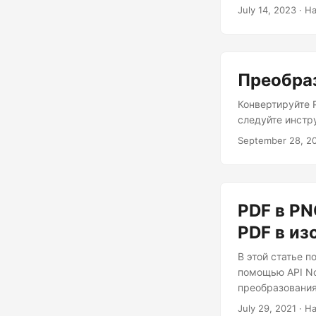
преобразования
July 14, 2023
· На
PDF в PNG, вкл
Преобраз
Конвертируйте 
следуйте инстр
September 28, 2
PDF в PN
PDF в и
В этой статье 
помощью API No
преобразования
July 29, 2021
· На