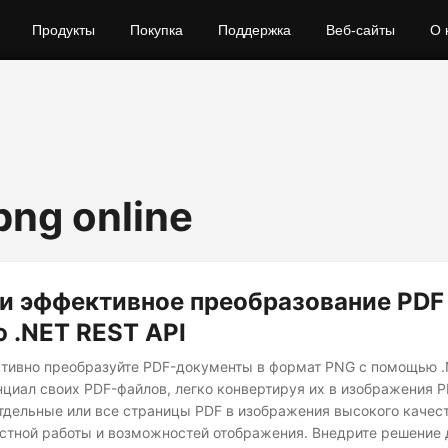
Продукты
Покупка
Поддержка
Веб-сайты
О 
png online
и эффективное преобразование PDF 
 .NET REST API
тивно преобразуйте PDF-документы в формат PNG с помощью .
нциал своих PDF-файлов, легко конвертируя их в изображения 
тдельные или все страницы PDF в изображения высокого качес
стной работы и возможностей отображения. Внедрите решение 