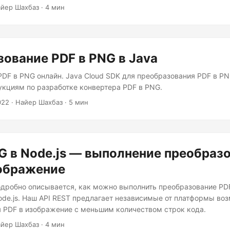
 с использованием .NET REST API. Узнайте о преимуществах пр
йер Шахбаз · 4 мин
ючая универсальность, совместимость и превосходное качеств
ование PDF в PNG в Java
PDF в PNG онлайн. Java Cloud SDK для преобразования PDF в P
укциям по разработке конвертера PDF в PNG.
022
· Найер Шахбаз · 5 мин
G в Node.js — выполнение преобраз
зображение
подробно описывается, как можно выполнить преобразование PD
de.js. Наш API REST предлагает независимые от платформы во
 PDF в изображение с меньшим количеством строк кода.
йер Шахбаз · 4 мин