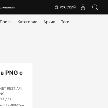
компании
РУССКИЙ
Поиск
Категории
Архив
Теги
в PNG с
NET REST API.
PNG.
тва для
для плавного