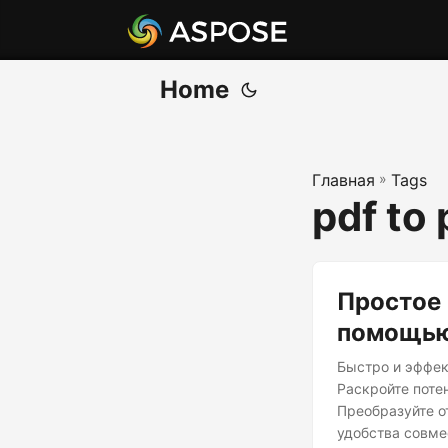
Home
Главная
»
Tags
pdf to 
Простое 
помощью
Быстро и эффек
Раскройте поте
Преобразуйте о
удобства совме