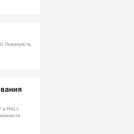
еобразования
о изображений.
NG. Пожалуйста,
ования
F в PNG с
зможности