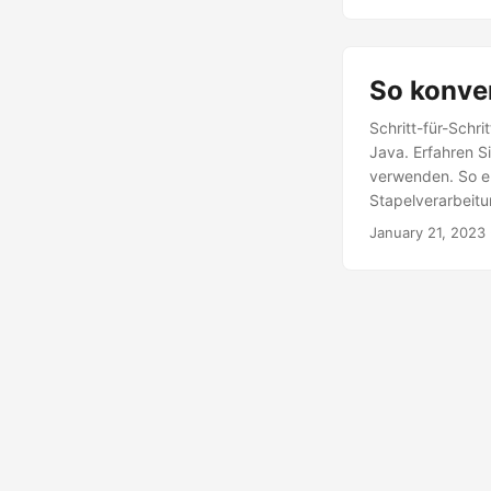
So konver
Schritt-für-Schr
Java. Erfahren S
verwenden. So en
Stapelverarbeitu
PDF in PDF/A-1a
January 21, 2023
Konvertierung in