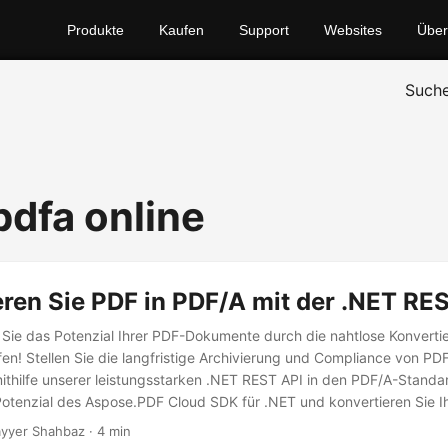
Produkte
Kaufen
Support
Websites
Über
Such
pdfa online
ren Sie PDF in PDF/A mit der .NET RE
e Sie das Potenzial Ihrer PDF-Dokumente durch die nahtlose Konverti
n! Stellen Sie die langfristige Archivierung und Compliance von PDF
mithilfe unserer leistungsstarken .NET REST API in den PDF/A-Standa
otenzial des Aspose.PDF Cloud SDK für .NET und konvertieren Sie I
n das PDF/A-Format.
yyer Shahbaz · 4 min