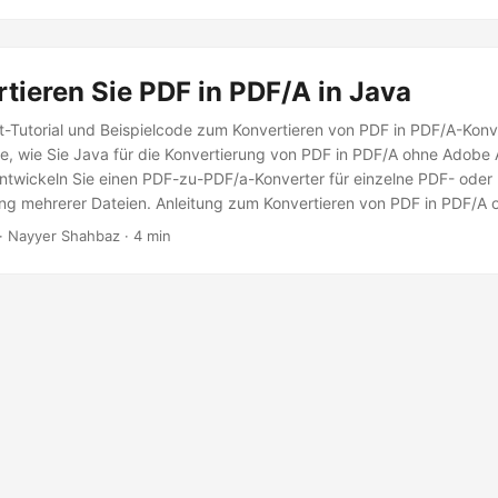
tieren Sie PDF in PDF/A in Java
itt-Tutorial und Beispielcode zum Konvertieren von PDF in PDF/A-Konv
ie, wie Sie Java für die Konvertierung von PDF in PDF/A ohne Adobe
twickeln Sie einen PDF-zu-PDF/a-Konverter für einzelne PDF- oder
ng mehrerer Dateien. Anleitung zum Konvertieren von PDF in PDF/A o
 oder PDF in PDF/A-1b mit Java speichern können. Unser Leitfaden 
· Nayyer Shahbaz · 4 min
 PDF/A mit weniger Codezeilen einfach.