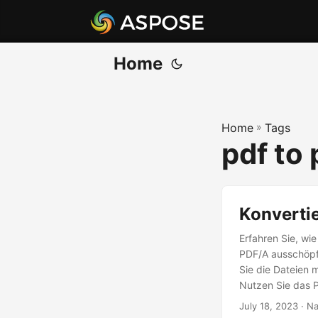
Home
Home
»
Tags
pdf to 
Konvertie
Erfahren Sie, wi
PDF/A ausschöpfe
Sie die Dateien 
Nutzen Sie das P
mühelos online i
July 18, 2023
· Na