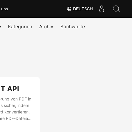
 uns
DEUTSCH
e
Kategorien
Archiv
Stichworte
ST API
erung von PDF in
s sicher, indem
rd konvertieren.
hre PDF-Dateien