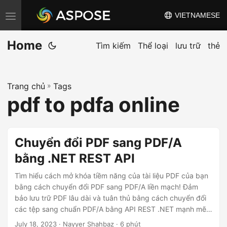
VIETNAMESE
C
h
Home
u
Tìm kiếm
Thể loại
lưu trữ
thẻ
y
ể
Trang chủ
»
Tags
n
pdf to pdfa online
đ
ổ
i
Chuyển đổi PDF sang PDF/A
đ
bằng .NET REST API
i
ề
Tìm hiểu cách mở khóa tiềm năng của tài liệu PDF của bạn
u
bằng cách chuyển đổi PDF sang PDF/A liền mạch! Đảm
bảo lưu trữ PDF lâu dài và tuân thủ bằng cách chuyển đổi
h
các tệp sang chuẩn PDF/A bằng API REST .NET mạnh mẽ
ư
của chúng tôi. Giải phóng tiềm năng của Aspose.PDF Cloud
July 18, 2023
· Nayyer Shahbaz · 6 phút