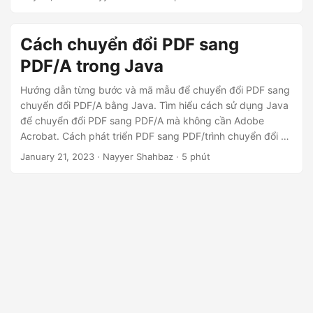
ớ
SDK cho .NET và dễ dàng chuyển đổi các tệp PDF của bạn
sang định dạng PDF/A trực tuyến.
n
Cách chuyển đổi PDF sang
g
PDF/A trong Java
Hướng dẫn từng bước và mã mẫu để chuyển đổi PDF sang
chuyển đổi PDF/A bằng Java. Tìm hiểu cách sử dụng Java
để chuyển đổi PDF sang PDF/A mà không cần Adobe
Acrobat. Cách phát triển PDF sang PDF/trình chuyển đổi để
xử lý PDF đơn lẻ hoặc xử lý hàng loạt nhiều tệp. Hướng dẫn
January 21, 2023
· Nayyer Shahbaz · 5 phút
chuyển đổi PDF sang PDF/A trực tuyến nơi bạn có thể lưu
PDF sang PDF/A-1a hoặc PDF sang PDF/A-1b bằng cách
sử dụng Java. Hướng dẫn của chúng tôi giúp chuyển đổi
PDF sang PDF/A dễ dàng với ít dòng mã hơn.