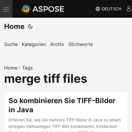
DEUTSCH
N
a
Home
v
i
g
Suche
Kategorien
Archiv
Stichworte
a
t
Home
i
»
Tags
merge tiff files
o
n
u
So kombinieren Sie TIFF-Bilder
m
in Java
s
c
Erfahren Sie, wie Sie mehrere TIFF-Bilder in Java zu einem
h
einzigen mehrseitigen TIFF-Bild kombinieren. Entdecken