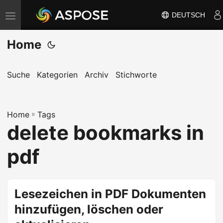
DEUTSCH
N
a
Home
v
i
g
Suche
Kategorien
Archiv
Stichworte
a
t
Home
i
»
Tags
delete bookmarks in
o
n
pdf
u
m
s
Lesezeichen in PDF Dokumenten
c
hinzufügen, löschen oder
h