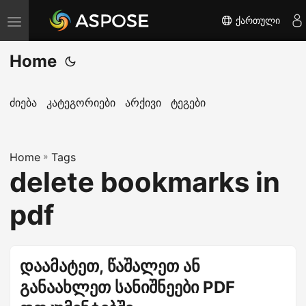
ქართული
T
o
Home
g
g
l
ძიება
კატეგორიები
არქივი
ტეგები
e
n
Home
a
»
Tags
delete bookmarks in
v
i
pdf
g
a
t
დაამატეთ, წაშალეთ ან
i
განაახლეთ სანიშნეები PDF
o