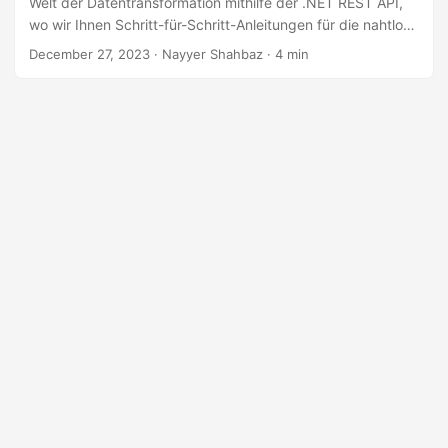
Welt der Datentransformation mithilfe der .NET REST API,
a
wo wir Ihnen Schritt-für-Schritt-Anleitungen für die nahtlose
l
Konvertierung vom JSON-Format in CSV bieten.
December 27, 2023
· Nayyer Shahbaz · 4 min
t
e
n