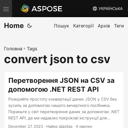
УКРАЇНСЬКА
T
o
Home
g
Пошук
Категорії
Архів
Теги
g
l
Головна
»
Tags
e
convert json to csv
n
a
v
Перетворення JSON на CSV за
i
допомогою .NET REST API
g
a
Розкрийте простоту конвертації даних JSON у CSV без
t
зусиль за допомогою нашого вичерпного посібника.
Пориньте у світ перетворення даних за допомогою .NET
i
REST API, де ми надаємо покрокові інструкції для
o
безпроблемного виконання перетворення «формат json
December 27, 2023
· Найєр Шахбаз · 4 хвилин