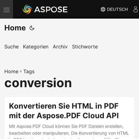
DEUTSCH
N
a
Home
v
i
g
Suche
Kategorien
Archiv
Stichworte
a
t
Home
i
»
Tags
conversion
o
n
u
Konvertieren Sie HTML in PDF
m
mit der Aspose.PDF Cloud API
s
c
Mit Aspose.PDF Cloud können Sie PDF Dateien erstellen,
h
bearbeiten oder manipulieren. Die Konvertierung von HTML