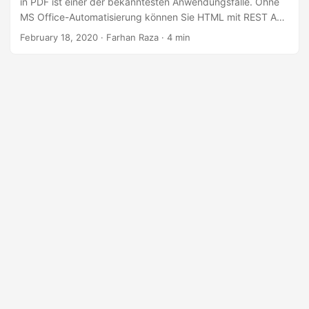
in PDF ist einer der bekanntesten Anwendungsfälle. Ohne
a
MS Office-Automatisierung können Sie HTML mit REST API
l
in das PDF-Format konvertieren.
February 18, 2020
· Farhan Raza · 4 min
t
e
n