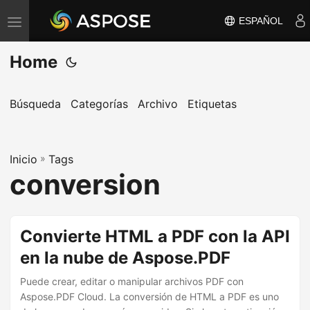
ESPAÑOL
A
l
Home
t
e
r
Búsqueda
Categorías
Archivo
Etiquetas
n
a
Inicio
r
»
Tags
conversion
n
a
v
Convierte HTML a PDF con la API
e
en la nube de Aspose.PDF
g
a
Puede crear, editar o manipular archivos PDF con
c
Aspose.PDF Cloud. La conversión de HTML a PDF es uno