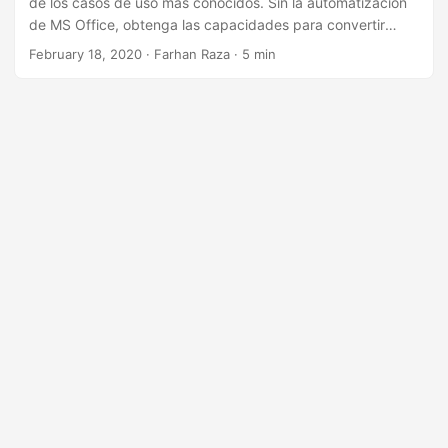
de los casos de uso más conocidos. Sin la automatización
i
de MS Office, obtenga las capacidades para convertir
ó
HTML a formato PDF con la API REST.
February 18, 2020
· Farhan Raza · 5 min
n