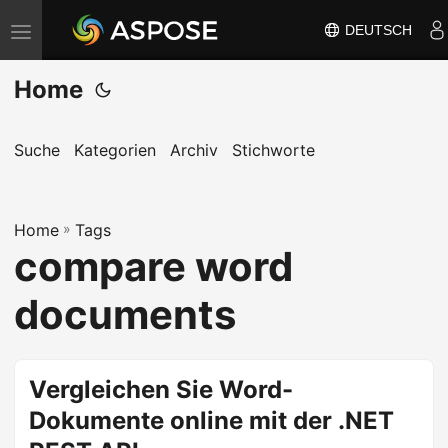
DEUTSCH
N
a
Home
v
i
g
Suche
Kategorien
Archiv
Stichworte
a
t
Home
i
»
Tags
compare word
o
n
documents
u
m
s
Vergleichen Sie Word-
c
Dokumente online mit der .NET
h