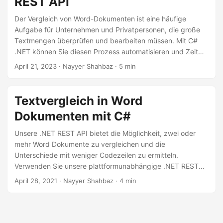
REST API
a
l
Der Vergleich von Word-Dokumenten ist eine häufige
Aufgabe für Unternehmen und Privatpersonen, die große
t
Textmengen überprüfen und bearbeiten müssen. Mit C#
e
.NET können Sie diesen Prozess automatisieren und Zeit
n
sparen, indem Sie Dokumente programmgesteuert
April 21, 2023
· Nayyer Shahbaz · 5 min
vergleichen. In diesem technischen Blogbeitrag stellen wir
eine Schritt-für-Schritt-Anleitung zum Vergleich von Word-
Dokumenten mit C# .NET bereit. Wir untersuchen auch
Textvergleich in Word
verschiedene Szenarien, wie z. B. den Vergleich zweier
Dokumenten mit C#
oder mehrerer Dokumente, und zeigen Ihnen, wie Sie mit
einem Online-Vergleichstool Word-Dateien sofort
Unsere .NET REST API bietet die Möglichkeit, zwei oder
vergleichen können.
mehr Word Dokumente zu vergleichen und die
Unterschiede mit weniger Codezeilen zu ermitteln.
Verwenden Sie unsere plattformunabhängige .NET REST
API, um zwei oder mehr Word Dokumente zu vergleichen.
April 28, 2021
· Nayyer Shahbaz · 4 min