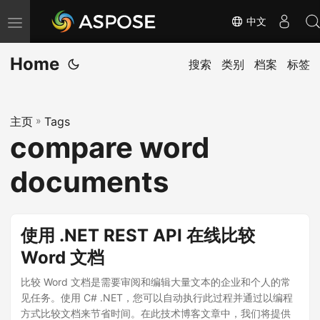
中文
切
换
Home
导
搜索
类别
档案
标签
航
主页
»
Tags
compare word
documents
使用 .NET REST API 在线比较
Word 文档
比较 Word 文档是需要审阅和编辑大量文本的企业和个人的常
见任务。使用 C# .NET，您可以自动执行此过程并通过以编程
方式比较文档来节省时间。在此技术博客文章中，我们将提供