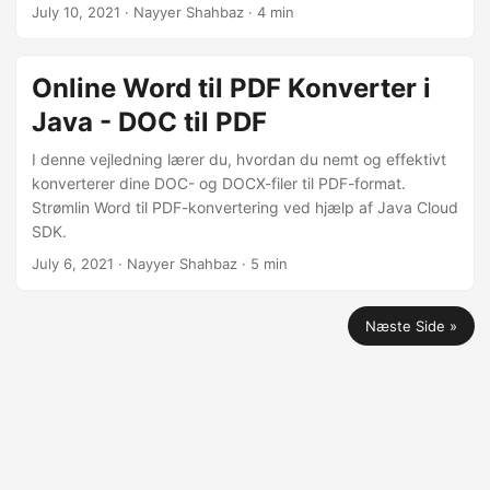
verden ved problemfrit at konvertere DOC-filer til PDF-
July 10, 2021
· Nayyer Shahbaz · 4 min
format ved hjælp af .NET REST API.
Online Word til PDF Konverter i
Java - DOC til PDF
I denne vejledning lærer du, hvordan du nemt og effektivt
konverterer dine DOC- og DOCX-filer til PDF-format.
Strømlin Word til PDF-konvertering ved hjælp af Java Cloud
SDK.
July 6, 2021
· Nayyer Shahbaz · 5 min
Næste Side »