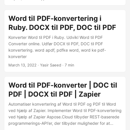
konvertering af Word-filer til PDF ved hjælp af
Aspose.Words Cloud SDK til .NET.
Word til PDF-konvertering i
Ruby. DOCX til PDF, DOC til PDF
Konverter Word til PDF i Ruby. Udvikl Word til PDF
Converter online. Udfør DOCX til PDF, DOC til PDF
konvertering. word apdf, pdfke word, word ke pdf-
konverter
March 13, 2022
· Yasir Saeed · 7 min
Word til PDF-konverter | DOC til
PDF | DOCX til PDF | Zapier
Automatiser konvertering af Word til PDF og PDF til Word
ved hjælp af Zapier. Implementer Word til PDF-konvertering
ved hjælp af Zapier Aspose.Cloud tilbyder REST-baserede
programmerings-API’er, der tilbyder muligheder for at
oprette, redigere og konvertere Word, Excel, PowerPoint,