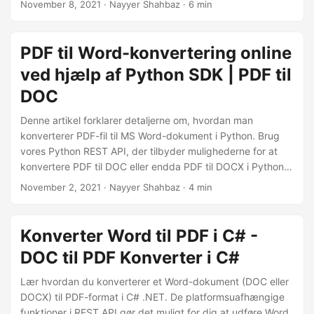
November 8, 2021
· Nayyer Shahbaz · 6 min
HTML, XPS, JPEG osv. formater til andre støttede formater.
Men for at automatisere dokumentkonverteringsprocessen
tilbyder vi en Word til PDF konverteringsapp på Zapier, der
PDF til Word-konvertering online
gør det muligt for dig at forbinde dine dokumentlagre fra
ved hjælp af Python SDK | PDF til
Google Drive eller Dropbox til vores filbehandlingstjeneste
og automatisere dine daglige opgaver nemt.
DOC
Denne artikel forklarer detaljerne om, hvordan man
konverterer PDF-fil til MS Word-dokument i Python. Brug
vores Python REST API, der tilbyder mulighederne for at
konvertere PDF til DOC eller endda PDF til DOCX i Python-
applikationen.
November 2, 2021
· Nayyer Shahbaz · 4 min
Konverter Word til PDF i C# -
DOC til PDF Konverter i C#
Lær hvordan du konverterer et Word-dokument (DOC eller
DOCX) til PDF-format i C# .NET. De platformsuafhængige
funktioner i REST API gør det muligt for dig at udføre Word