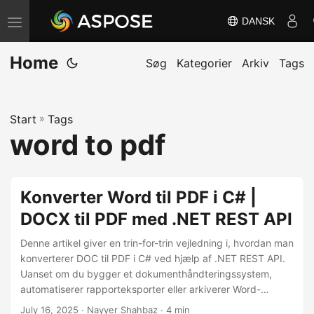
DANSK
S
k
Home
i
Søg
Kategorier
Arkiv
Tags
f
t
Start
»
Tags
n
word to pdf
a
v
i
Konverter Word til PDF i C# |
g
DOCX til PDF med .NET REST API
a
t
Denne artikel giver en trin-for-trin vejledning i, hvordan man
i
konverterer DOC til PDF i C# ved hjælp af .NET REST API.
Uanset om du bygger et dokumenthåndteringssystem,
o
automatiserer rapporteksporter eller arkiverer Word-
n
dokumenter, guider denne tutorial dig gennem
July 16, 2025
· Nayyer Shahbaz · 4 min