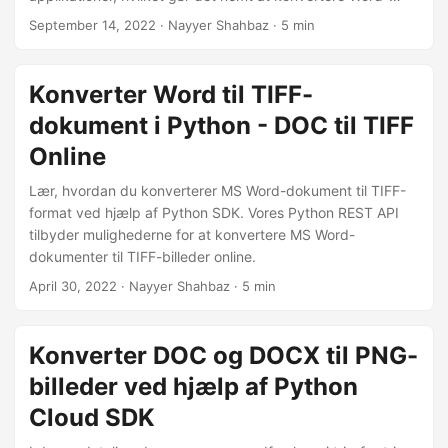
dokumenter til billeder eller ord til billede. Med vores
September 14, 2022
· Nayyer Shahbaz · 5 min
omfattende guide kan du hurtigt og nemt implementere en
kraftfuld Word til TIFF konverteringsløsning i din Java-
applikation.
Konverter Word til TIFF-
dokument i Python - DOC til TIFF
Online
Lær, hvordan du konverterer MS Word-dokument til TIFF-
format ved hjælp af Python SDK. Vores Python REST API
tilbyder mulighederne for at konvertere MS Word-
dokumenter til TIFF-billeder online.
April 30, 2022
· Nayyer Shahbaz · 5 min
Konverter DOC og DOCX til PNG-
billeder ved hjælp af Python
Cloud SDK