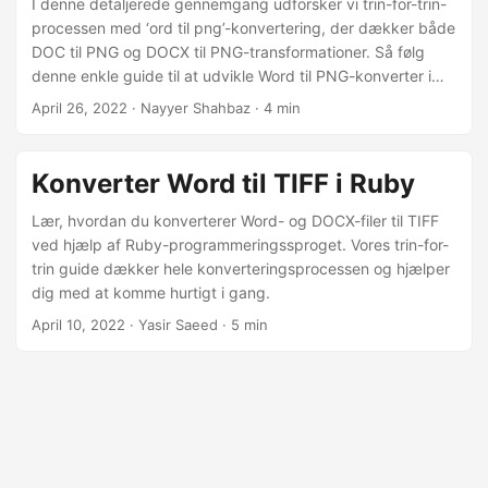
I denne detaljerede gennemgang udforsker vi trin-for-trin-
processen med ‘ord til png’-konvertering, der dækker både
DOC til PNG og DOCX til PNG-transformationer. Så følg
denne enkle guide til at udvikle Word til PNG-konverter i
Python. Så udnyt mulighederne i Python Cloud SDK til
April 26, 2022
· Nayyer Shahbaz · 4 min
ubesværet at konvertere Word-dokumenter til PNG-billeder
af høj kvalitet, helt gratis.
Konverter Word til TIFF i Ruby
Lær, hvordan du konverterer Word- og DOCX-filer til TIFF
ved hjælp af Ruby-programmeringssproget. Vores trin-for-
trin guide dækker hele konverteringsprocessen og hjælper
dig med at komme hurtigt i gang.
April 10, 2022
· Yasir Saeed · 5 min