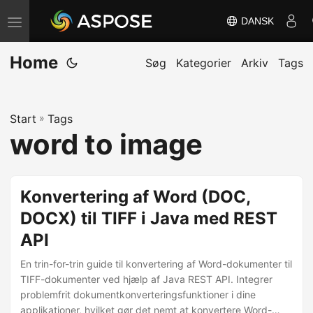
DANSK
S
k
Home
i
Søg
Kategorier
Arkiv
Tags
f
t
Start
»
Tags
n
word to image
a
v
i
Konvertering af Word (DOC,
g
DOCX) til TIFF i Java med REST
a
API
t
i
En trin-for-trin guide til konvertering af Word-dokumenter til
o
TIFF-dokumenter ved hjælp af Java REST API. Integrer
problemfrit dokumentkonverteringsfunktioner i dine
n
applikationer, hvilket gør det nemt at konvertere Word-