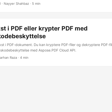
 redigering for at sikre, at dine dokumenter er sikre. Følg vores trin-f
1
· Nayyer Shahbaz · 5 min
beskyt dine PDF-filer i dag.
kst i PDF eller krypter PDF med
odebeskyttelse
ekst i PDF-dokument. Du kan kryptere PDF-filer og dekryptere PDF-fil
gskodebeskyttelse med Aspose.PDF Cloud API.
arhan Raza · 4 min