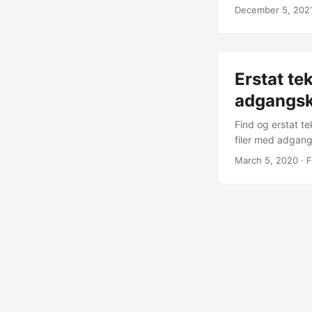
og sikrer den mod
December 5, 202
instruktioner og 
Erstat te
adgangsk
Find og erstat t
filer med adgan
March 5, 2020
· F