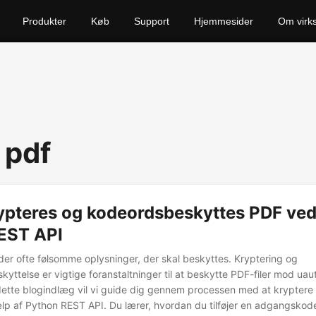
Produkter
Køb
Support
Hjemmesider
Om virk
 pdf
ypteres og kodeordsbeskyttes PDF ved
EST API
lder ofte følsomme oplysninger, der skal beskyttes. Kryptering og
ttelse er vigtige foranstaltninger til at beskytte PDF-filer mod uau
 dette blogindlæg vil vi guide dig gennem processen med at kryptere
ælp af Python REST API. Du lærer, hvordan du tilføjer en adgangskode