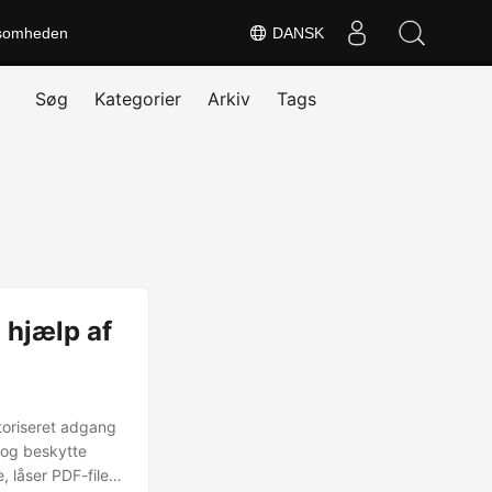
somheden
DANSK
Søg
Kategorier
Arkiv
Tags
 hjælp af
toriseret adgang
 og beskytte
, låser PDF-filen