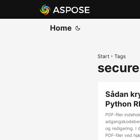
Home
Start
»
Tags
secure
Sådan kr
Python R
PDF-filer indeho
adgangskodebesky
og redigering. I
PDF-filer ved hj