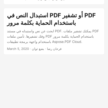
n
كلمة مرور وقفل ملف PDF وتأمينه من التحرير للتأكد من أن
مستنداتك آمنة ومأمونة. اتبع تعليماتنا خطوة بخطوة واحمِ ملفات
PDF اليوم.
استبدال النص في PDF أو تشفير PDF
باستخدام الحماية بكلمة مرور
ابحث عن نص واستبدله في مستند PDF. يمكنك تشفير ملفات PDF
وفك تشفيرها. تأمين ملفات PDF باستخدام الحماية بكلمة مرور
باستخدام واجهة برمجة تطبيقات Aspose.PDF Cloud.
· فرحان رضا · بضع ثوان
March 5, 2020