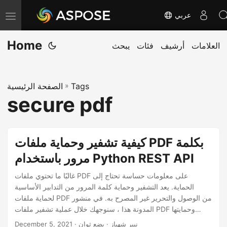
عربي
T
o
Home
العلامات
أرشيف
فئات
يبحث
g
g
l
Tags
»
الصفحة الرئيسية
e
secure pdf
n
a
v
كيفية تشفير وحماية ملفات PDF بكلمة
i
مرور باستخدام Python REST API
g
a
غالبًا ما تحتوي ملفات PDF على معلومات حساسة تحتاج إلى
الحماية. يعد التشفير وحماية كلمة المرور من التدابير الأساسية
t
لحماية ملفات PDF من الوصول والتحرير غير المصرح به. في منشور
i
المدونة هذا ، سنوجهك خلال عملية تشفير ملفات PDF وحمايتها
o
بكلمة مرور باستخدام Python REST API. ستتعلم كيفية إضافة
· نيير شهباز · بضع ثوان
December 5, 2021