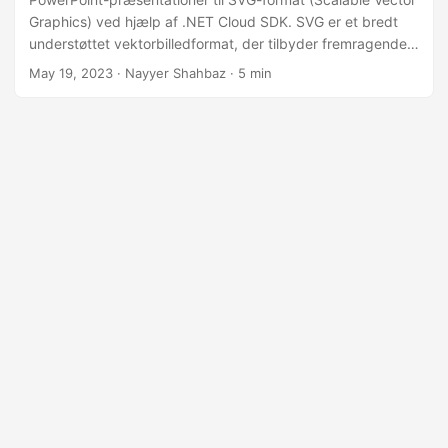
Graphics) ved hjælp af .NET Cloud SDK. SVG er et bredt
understøttet vektorbilledformat, der tilbyder fremragende
skalerbarhed og kompatibilitet på tværs af forskellige
May 19, 2023
· Nayyer Shahbaz · 5 min
platforme og enheder. Ved at konvertere PowerPoint-dias
til SVG kan du bevare de visuelle elementer, såsom former,
farver og tekst, i et opløsningsuafhængigt format.