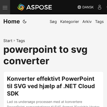
DANSK
S
k
Home
i
Søg
Kategorier
Arkiv
Tags
f
t
Start
»
Tags
n
powerpoint to svg
a
v
converter
i
g
a
Konverter effektivt PowerPoint
t
til SVG ved hjælp af .NET Cloud
i
SDK
o
n
Lad os undersøge processen med at konvertere
PowerPoint-præsentationer til SVG-format (Scalable Vector