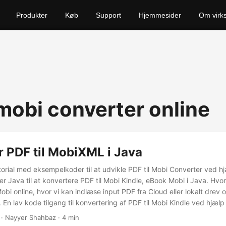
Produkter
Køb
Support
Hjemmesider
Om virk
 mobi converter online
 PDF til MobiXML i Java
tutorial med eksempelkoder til at udvikle PDF til Mobi Converter ved h
r Java til at konvertere PDF til Mobi Kindle, eBook Mobi i Java. Hv
Mobi online, hvor vi kan indlæse input PDF fra Cloud eller lokalt drev
En lav kode tilgang til konvertering af PDF til Mobi Kindle ved hjælp
· Nayyer Shahbaz · 4 min