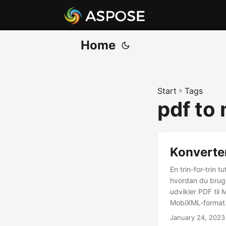
Home
Start
»
Tags
pdf to
Konverter
En trin-for-trin 
hvordan du bruge
udvikler PDF til 
MobiXML-format. 
January 24, 2023