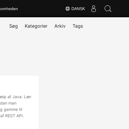
somheden
DANSK
Søg
Kategorier
Arkiv
Tags
jælp af Java. Lær
ordan man
 og gemme til
 af REST API.