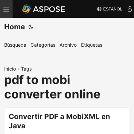
ESPAÑOL
A
l
Home
t
e
r
Búsqueda
Categorías
Archivo
Etiquetas
n
a
Inicio
r
»
Tags
pdf to mobi
n
a
converter online
v
e
g
Convertir PDF a MobiXML en
a
Java
c