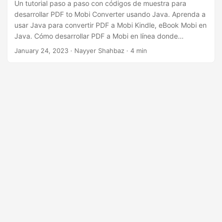
i
Un tutorial paso a paso con códigos de muestra para
desarrollar PDF to Mobi Converter usando Java. Aprenda a
ó
usar Java para convertir PDF a Mobi Kindle, eBook Mobi en
n
Java. Cómo desarrollar PDF a Mobi en línea donde
podemos cargar PDF de entrada desde la nube o unidad
January 24, 2023
· Nayyer Shahbaz · 4 min
local y guardar en formato MobiXML. Un enfoque de
código bajo para convertir PDF a Mobi Kindle utilizando
REST API.