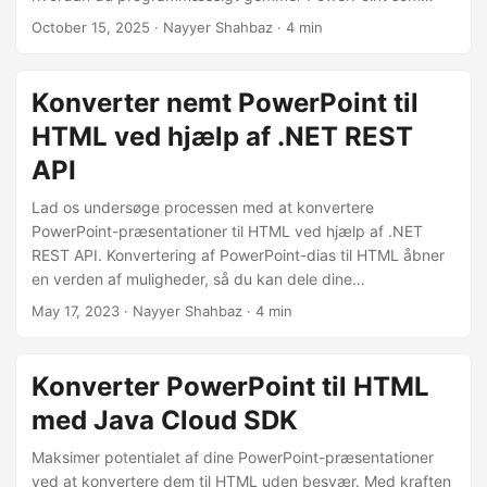
HTML, opretter online slideshow-oplevelser og bevarer
October 15, 2025
· Nayyer Shahbaz · 4 min
animationer, billeder og formatering ved hjælp af .NET
REST API.
Konverter nemt PowerPoint til
HTML ved hjælp af .NET REST
API
Lad os undersøge processen med at konvertere
PowerPoint-præsentationer til HTML ved hjælp af .NET
REST API. Konvertering af PowerPoint-dias til HTML åbner
en verden af muligheder, så du kan dele dine
præsentationer online, integrere dem på websteder og
May 17, 2023
· Nayyer Shahbaz · 4 min
forbedre tilgængeligheden.
Konverter PowerPoint til HTML
med Java Cloud SDK
Maksimer potentialet af dine PowerPoint-præsentationer
ved at konvertere dem til HTML uden besvær. Med kraften