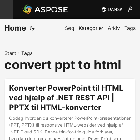
DANSK
S
k
Home
i
Søg
Kategorier
Arkiv
Tags
f
t
Start
»
Tags
n
convert ppt to html
a
v
i
Konverter PowerPoint til HTML
g
ved hjælp af .NET REST API |
a
PPTX til HTML-konverter
t
i
Opdag hvordan du konverterer PowerPoint-præsentationer
o
(PPT, PPTX) til responsive HTML-websider ved hjælp af
.NET Cloud SDK. Denne trin-for-trin guide forklarer,
n
hvordan du programmæssigt gemmer PowerPoint som