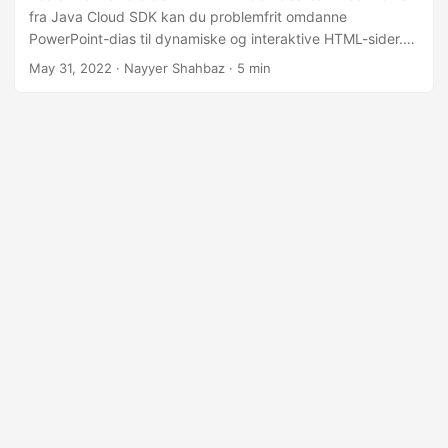
fra Java Cloud SDK kan du problemfrit omdanne
PowerPoint-dias til dynamiske og interaktive HTML-sider.
Uanset om du ønsker at dele dine præsentationer online,
May 31, 2022
· Nayyer Shahbaz · 5 min
indlejre dem på hjemmesider eller forbedre deres
tilgængelighed, åbner konvertering af PowerPoint til HTML
op for en verden af muligheder.