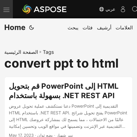
عربي
T
o
Home
العلامات
أرشيف
فئات
يبحث
g
g
l
Tags
»
الصفحة الرئيسية
e
convert ppt to html
n
a
v
قم بتحويل PowerPoint إلى HTML
i
بسهولة باستخدام .NET REST API
g
a
دعنا نستكشف عملية تحويل عروض PowerPoint التقديمية إلى
HTML باستخدام .NET REST API. يفتح تحويل شرائح PowerPoint
t
إلى HTML عالمًا من الاحتمالات ، مما يسمح لك بمشاركة عروضك
i
التقديمية عبر الإنترنت وتضمينها في مواقع الويب وتحسين إمكانية
o
الوصول.
· نيير شهباز · بضع ثوان
May 17, 2023