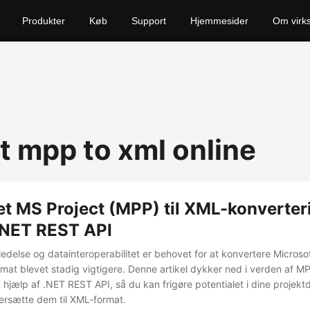
Produkter
Køb
Support
Hjemmesider
Om virk
t mpp to xml online
t MS Project (MPP) til XML-konverter
 .NET REST API
ledelse og datainteroperabilitet er behovet for at konvertere Microsoft
rmat blevet stadig vigtigere. Denne artikel dykker ned i verden af MP
 hjælp af .NET REST API, så du kan frigøre potentialet i dine projekt
versætte dem til XML-format.