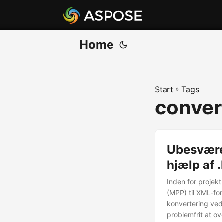
Home
Start
»
Tags
conver
Ubesvære
hjælp af
Inden for projekt
(MPP) til XML-fo
konvertering ved
problemfrit at o