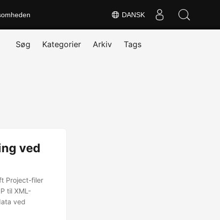
somheden
DANSK
Søg
Kategorier
Arkiv
Tags
ing ved
 Project-filer
P til XML-
data ved