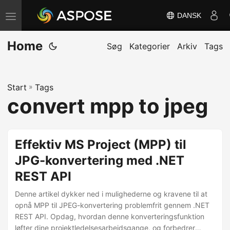
DANSK
S
k
Home
i
Søg
Kategorier
Arkiv
Tags
f
t
Start
»
Tags
n
convert mpp to jpeg
a
v
i
Effektiv MS Project (MPP) til
g
JPG-konvertering med .NET
a
REST API
t
i
Denne artikel dykker ned i mulighederne og kravene til at
o
opnå MPP til JPEG-konvertering problemfrit gennem .NET
REST API. Opdag, hvordan denne konverteringsfunktion
n
løfter dine projektledelsesarbejdsgange, og forbedrer