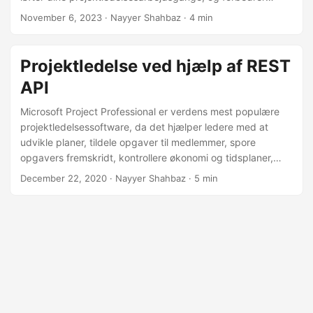
tilgængelighed og kommunikation på en visuelt
November 6, 2023
· Nayyer Shahbaz · 4 min
overbevisende måde.
Projektledelse ved hjælp af REST
API
Microsoft Project Professional er verdens mest populære
projektledelsessoftware, da det hjælper ledere med at
udvikle planer, tildele opgaver til medlemmer, spore
opgavers fremskridt, kontrollere økonomi og tidsplaner,
kommunikere projektinformation og organisere arbejde og
December 22, 2020
· Nayyer Shahbaz · 5 min
arbejdskraft i et Work Breakdown Structure-format tydeligt
at forklare opgaverne for et projekt og deres tildeling til
specifikke ressourcer i teamet. For at oprette/opdatere
tidsplanen/planen skal du dog bruge MS Project
Professional-softwaren, som medfører installationsindsats
såvel som licensomkostninger.