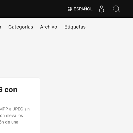
ESPAÑOL
a
Categorías
Archivo
Etiquetas
G con
e MPP a JPEG sin
ón eleva los
ión de una