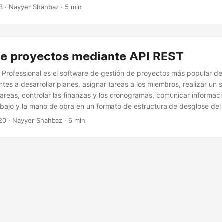
3
· Nayyer Shahbaz · 5 min
de proyectos mediante API REST
t Professional es el software de gestión de proyectos más popular d
tes a desarrollar planes, asignar tareas a los miembros, realizar un 
tareas, controlar las finanzas y los cronogramas, comunicar informac
rabajo y la mano de obra en un formato de estructura de desglose del
te las tareas de un proyecto y su asignación a recursos específicos 
20
· Nayyer Shahbaz · 6 min