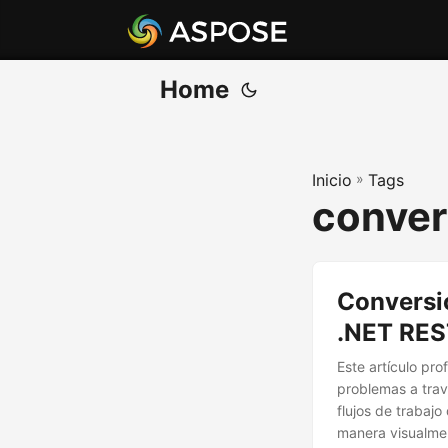
Home
Inicio
»
Tags
conver
Conversi
.NET RES
Este artículo pr
problemas a trav
flujos de trabaj
manera visualmen