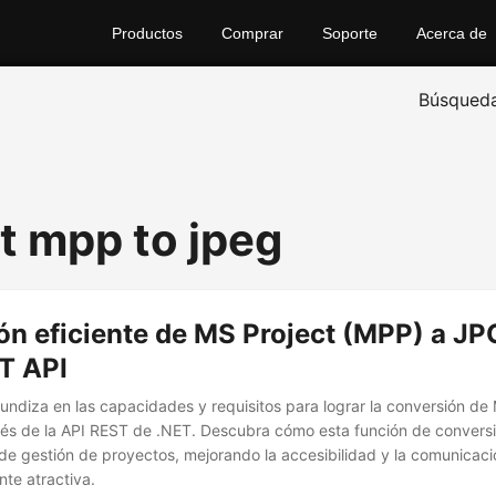
Productos
Comprar
Soporte
Acerca de
Búsqued
t mpp to jpeg
ón eficiente de MS Project (MPP) a JP
T API
ofundiza en las capacidades y requisitos para lograr la conversión d
és de la API REST de .NET. Descubra cómo esta función de conversi
o de gestión de proyectos, mejorando la accesibilidad y la comunicac
te atractiva.