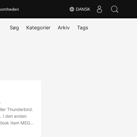
somheden
DANSK
Søg
Kategorier
Arkiv
Tags
-
ller Thunderbird.
s. I den anden
utlook Item MSG-
m en e-mail, en