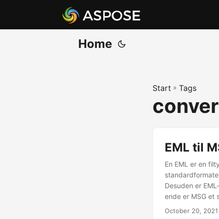
Home
Start
»
Tags
conver
EML til M
En EML er en filt
standardformatet
Desuden er EML-fi
ende er MSG et s
filformatet (. ms
October 20, 2021
aftale, en kontak