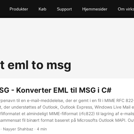
Produkter
Køb
Support
Hjemmesider
Om virk
t eml to msg
SG - Konverter EML til MSG i C#
ypenavn til en e-mail-meddelelse, der er gemt i en fil i MIME RFC 822
, der understøttes af Outlook, Outlook Express, Windows Live Mail e
lformatet et almindeligt MIME-filformat (rfc822) til lagring af e-mail
ammensat fil binært format baseret på Microsofts Outlook MAPI. O
g) er også en syntaks til lagring af et enkelt meddelelsesobjekt, såso
· Nayyer Shahbaz · 4 min
tperson, en opgave og så videre i en fil.