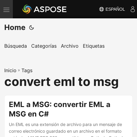
ESPAÑOL
A
l
Home
t
e
r
Búsqueda
Categorías
Archivo
Etiquetas
n
a
Inicio
r
»
Tags
convert eml to msg
n
a
v
EML a MSG: convertir EML a
e
MSG en C#
g
a
Un EML es una extensión de archivo para un mensaje de
c
correo electrónico guardado en un archivo en el formato