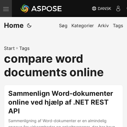
DANSK
S
k
Home
i
Søg
Kategorier
Arkiv
Tags
f
t
Start
»
Tags
n
compare word
a
v
documents online
i
g
a
Sammenlign Word-dokumenter
t
online ved hjælp af .NET REST
i
API
o
n
Sammenligning af Word-dokumenter er en almindelig
opgave for virksomheder og enkeltpersoner, der har brug