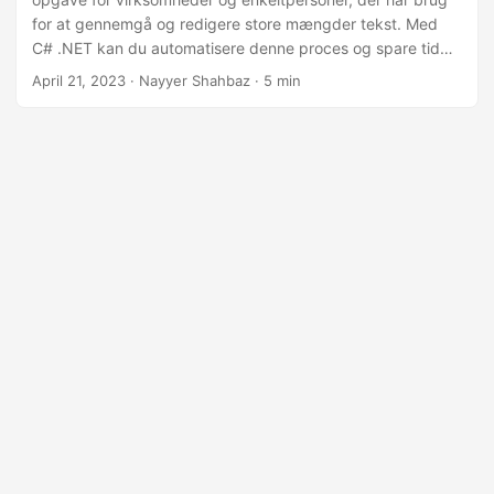
for at gennemgå og redigere store mængder tekst. Med
C# .NET kan du automatisere denne proces og spare tid
ved at sammenligne dokumenter programmatisk. I dette
April 21, 2023
· Nayyer Shahbaz · 5 min
tekniske blogindlæg giver vi en trin-for-trin guide til,
hvordan man sammenligner Word-dokumenter ved hjælp af
C# .NET. Vi vil også udforske forskellige scenarier, såsom
at sammenligne to dokumenter eller flere dokumenter, og
vise dig, hvordan du bruger et online
sammenligningsværktøj til øjeblikkeligt at sammenligne
Word-filer.