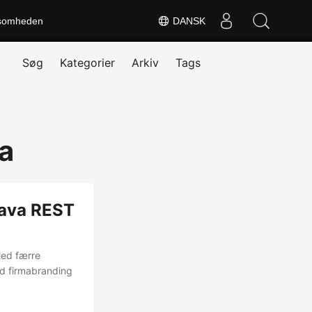
somheden
DANSK
Søg
Kategorier
Arkiv
Tags
a
Java REST
 Med færre
med firmabranding