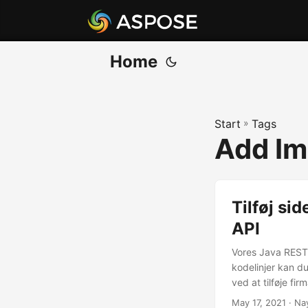
Home
Start
»
Tags
Add Im
Tilføj si
API
Vores Java REST A
kodelinjer kan du
ved at tilføje fi
May 17, 2021
· Na