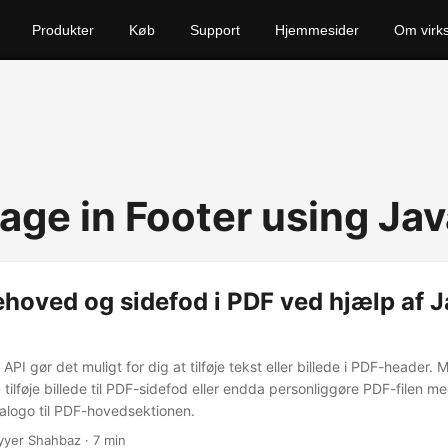
Produkter
Køb
Support
Hjemmesider
Om virk
age in Footer using Jav
dehoved og sidefod i PDF ved hjælp af 
PI gør det muligt for dig at tilføje tekst eller billede i PDF-header.
 tilføje billede til PDF-sidefod eller endda personliggøre PDF-filen 
rmalogo til PDF-hovedsektionen.
yyer Shahbaz · 7 min