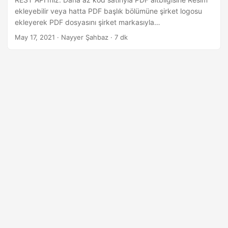
i
ekleyebilir veya hatta PDF başlık bölümüne şirket logosu
r
ekleyerek PDF dosyasını şirket markasıyla
kişiselleştirebilirsiniz.
May 17, 2021
· Nayyer Şahbaz · 7 dk