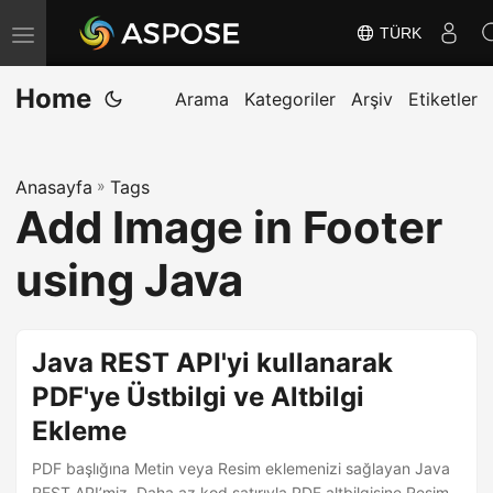
TÜRK
G
e
Home
z
Arama
Kategoriler
Arşiv
Etiketler
i
n
Anasayfa
»
Tags
m
Add Image in Footer
e
y
using Java
i
D
e
Java REST API'yi kullanarak
ğ
PDF'ye Üstbilgi ve Altbilgi
i
Ekleme
ş
t
PDF başlığına Metin veya Resim eklemenizi sağlayan Java
REST API’miz. Daha az kod satırıyla PDF altbilgisine Resim