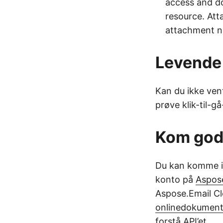
access and d
resource. At
attachment 
Levende
Kan du ikke ven
prøve klik-til-g
Kom god
Du kan komme i 
konto på
Aspos
Aspose.Email Cl
onlinedokument
forstå API’et.