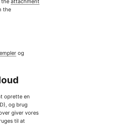
 the
attachment
n the
sempler
og
loud
t oprette en
ID), og brug
ver giver vores
uges til at