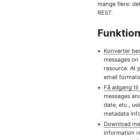
mange flere: de
REST.
Funktion
Konverter be
messages on t
resource. At
email formats
Få adgang ti
messages and 
date, etc., us
metadata info
Download med
information r