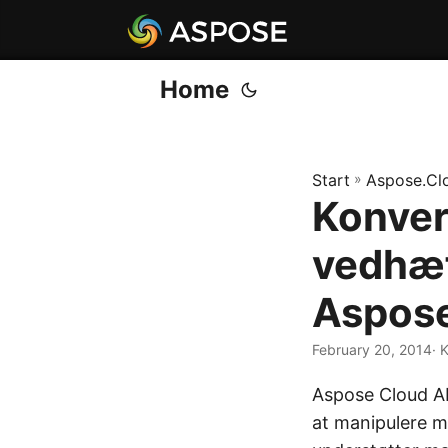
Home
Start
»
Aspose.Cl
Konver
vedhæf
Aspose
February 20, 2014
· 
Aspose Cloud AP
at manipulere m