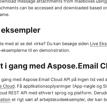
ownload message attachments from mailboxes using
tachments can be accessed and downloaded based o
name.
 eksempler
te med at se det virke? Du kan besøge siden
Live Ek
å-eksemplerne til en demonstration.
t i gang med Aspose.Email C
gang med Aspose.Email Cloud API på ingen tid ved a
e Cloud
. Få applikationsoplysninger (App-nøgle og S
oud REST API med ethvert sprog og platform. Derudo
ation
et rigt sæt af arbejdskodeeksempler, der kan br