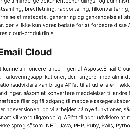
ange almindelige dokumentbehandlings- og administ
amling, brevfletning, rapportering, filkonvertering,
jernelse af metadata, generering og genkendelse af st
r, gør vi ikke kun vores bedste for at forbedre disse 
res cloud-produktlinje.
Email Cloud
 at kunne annoncere lanceringen af
Aspose.Email Clou
ail-arkiveringsapplikationer, der fungerer med alminde
ationsudviklere kan bruge API’et til at udføre en rækk
ndlinger, såsom at konvertere meddelelser til andre 
ftede filer og få adgang til meddelelsesegenskaber.
ceringsversionen, og vi arbejder på nye funktioner, s
nart vil være tilgængelig. API’et tillader udviklere at 
kke sprog såsom .NET, Java, PHP, Ruby, Rails, Pytho