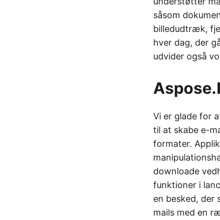
understøtter m
såsom dokuments
billedudtræk, f
hver dag, der gå
udvider også vo
Aspose.
Vi er glade for
til at skabe e-m
formater. Applik
manipulationsha
downloade vedhæ
funktioner i lan
en besked, der s
mails med en ræ