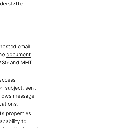
nderstøtter
 hosted email
the
document
, MSG and MHT
 access
, subject, sent
allows message
cations.
s properties
pability to