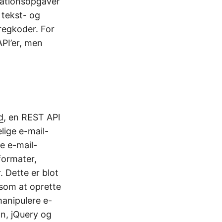
rationsopgaver
 tekst- og
regkoder. For
API’er, men
d
, en REST API
lige e-mail-
e e-mail-
formater,
 Dette er blot
åsom at oprette
manipulere e-
n, jQuery og