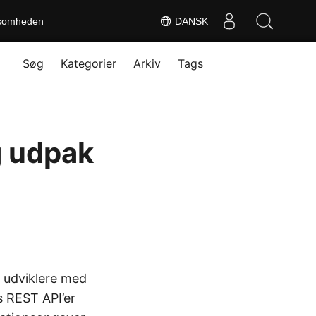
somheden
DANSK
Søg
Kategorier
Arkiv
Tags
g udpak
r udviklere med
s REST API’er