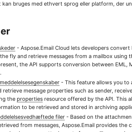
t kan bruges med ethvert sprog eller platform, der u
er
skeder
- Aspose.Email Cloud lets developers convert
he fly and retrieve messages from a mailbox using 
 present, the API supports conversion between EML
.
l meddelelsesegenskaber
- This feature allows you to
retrieve message properties such as sender, receiver
ing the
properties
resource offered by the API. This 
rmation to be retrieved and stored in archiving appli
delelsesvedhæftede filer
- Based on the attachment
etrieved from messages, Aspose.Email provides the ca