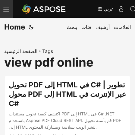
عربي
T
o
Home
العلامات
أرشيف
فئات
يبحث
g
g
l
Tags
»
الصفحة الرئيسية
e
view pdf online
n
a
v
تحويل PDF إلى HTML في C# | تطوير
i
محول PDF إلى HTML عبر الإنترنت في
g
C#
a
t
اكتشف كيفية تحويل مستندات PDF إلى HTML في C# .NET
i
باستخدام Aspose.PDF Cloud REST API. قم بأتمتة تحويل PDF
إلى HTML لنشر الويب بسلاسة ومشاركة المحتوى.
o