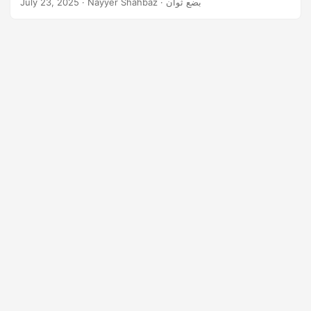
· Nayyer Shahbaz · بضع ثوان
July 23, 2025
n