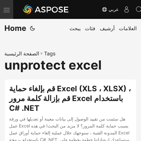
عربي
T
o
Home
العلامات
أرشيف
فئات
يبحث
g
g
l
Tags
»
الصفحة الرئيسية
e
unprotect excel
n
a
v
قم بإلغاء حماية Excel (XLS ، XLSX) ،
i
قم بإزالة كلمة مرور Excel باستخدام
g
C# .NET
a
t
هل سئمت من تقييد الوصول إلى بيانات معينة أو تعديلها في ورقة
i
عمل Excel بسبب حماية كلمة المرور؟ لا مزيد من البحث! في هذه
المدونة الفنية ، سنوجهك خلال عملية إلغاء حماية أوراق عمل Excel
o
باستخدام برمجة C# .NET. ستساعدك إرشاداتنا خطوة بخطوة على