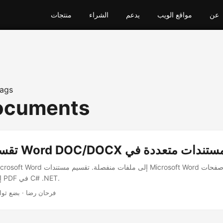
عن
مواقع الويب
يدعم
الشراء
منتجات
ags
documents
مستندات Word إلى PDF في C# .NET.
· فرحان رضا · بضع ثوا