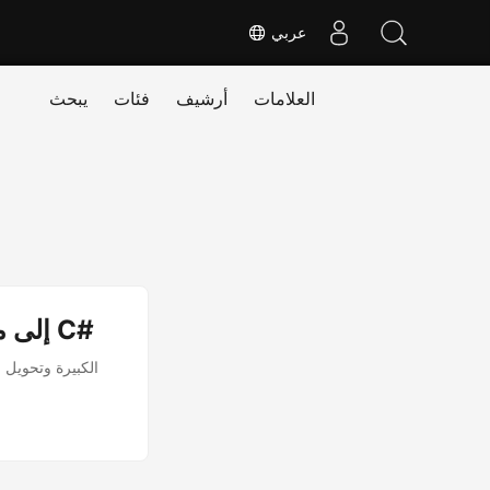
عربي
العلامات
أرشيف
فئات
يبحث
تقسيم صفحات Word DOC/DOCX إلى مستندات متعددة في C#