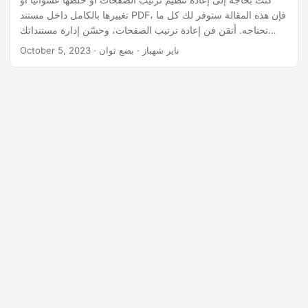
n
تغييرها بالكامل داخل مستند PDF، فإن هذه المقالة ستوفر لك كل ما
تحتاجه. أتقن فن إعادة ترتيب الصفحات، وحسّن إدارة مستنداتك
باستخدام .NET REST API.
· ناير شهباز · بضع ثوان
October 5, 2023