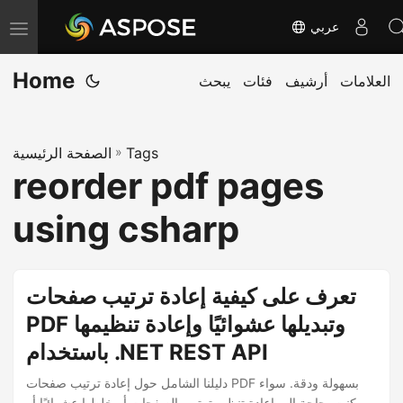
عربي
T
o
Home
العلامات
أرشيف
فئات
يبحث
g
g
l
Tags
»
الصفحة الرئيسية
e
reorder pdf pages
n
a
using csharp
v
i
g
تعرف على كيفية إعادة ترتيب صفحات
a
PDF وتبديلها عشوائيًا وإعادة تنظيمها
t
باستخدام .NET REST API
i
o
دليلنا الشامل حول إعادة ترتيب صفحات PDF بسهولة ودقة. سواء
كنت بحاجة إلى إعادة تنظيم ترتيب الصفحات أو خلطها عشوائيًا أو