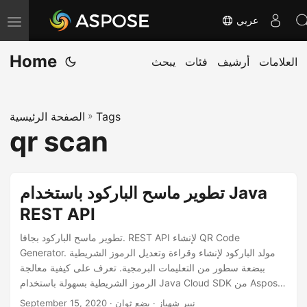
عربي
T
o
Home
العلامات
أرشيف
فئات
يبحث
g
g
l
Tags
»
الصفحة الرئيسية
e
qr scan
n
a
v
تطوير ماسح الباركود باستخدام Java
i
REST API
g
a
تطوير ماسح الباركود بجافا. REST API لإنشاء QR Code
Generator. مولد الباركود لإنشاء وقراءة وتعديل الرموز الشريطية
t
ببضعة سطور من التعليمات البرمجية. تعرف على كيفية معالجة
i
الرموز الشريطية بسهولة باستخدام Java Cloud SDK من Aspose.
o
إبدأ اليوم!
· نيير شهباز · بضع ثوان
September 15, 2020